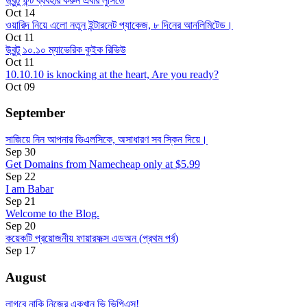
উবুন্টু ফন্ট ব্যবহার করুন এবার লুসিডে
Oct 14
ওয়ারিদ নিয়ে এলো নতুন ইন্টারনেট প্যাকেজ, ৮ দিনের আনলিমিটেড।
Oct 11
উবুন্টু ১০.১০ ম্যাভেরিক কুইক রিভিউ
Oct 11
10.10.10 is knocking at the heart, Are you ready?
Oct 09
September
সাজিয়ে নিন আপনার ভিএলসিকে, অসাধারণ সব স্কিন দিয়ে।
Sep 30
Get Domains from Namecheap only at $5.99
Sep 22
I am Babar
Sep 21
Welcome to the Blog.
Sep 20
কয়েকটি প্রয়োজনীয় ফায়ারফক্স এডঅন (প্রথম পর্ব)
Sep 17
August
লাগবে নাকি নিজের একখান ভি ভিপিএস!