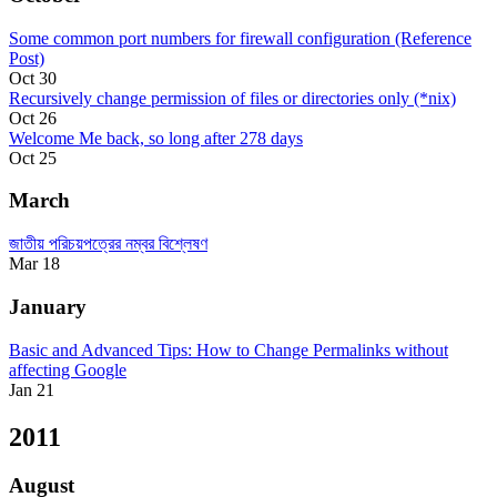
Some common port numbers for firewall configuration (Reference
Post)
Oct 30
Recursively change permission of files or directories only (*nix)
Oct 26
Welcome Me back, so long after 278 days
Oct 25
March
জাতীয় পরিচয়পত্রের নম্বর বিশ্লেষণ
Mar 18
January
Basic and Advanced Tips: How to Change Permalinks without
affecting Google
Jan 21
2011
August