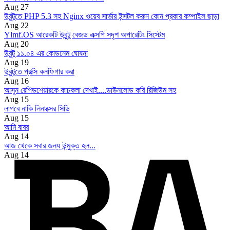
Aug 27
উবুন্টুতে PHP 5.3 সহ Nginx ওয়েব সার্ভার ইন্সটল করুন কোন প্রকার কম্পাইল ছাড়া
Aug 22
Ylmf.OS আরেকটি উবুন্টু বেজড এক্সপি সদৃশ অপারেটিং সিস্টেম
Aug 20
উবুন্টু ১১.০৪ এর কোডনেম ঘোষনা
Aug 19
উবুন্টুতে প্রক্সি কনফিগার করা
Aug 16
আসুন রেপিডশেয়ারকে কাচকলা দেখাই....ডাউনলোড করি রিজিউম সহ
Aug 15
লাগবে নাকি লিনাক্সের সিডি
Aug 15
আমি বাবর
Aug 14
আজ থেকে সবার জন্য উন্মুক্ত হল...
Aug 14