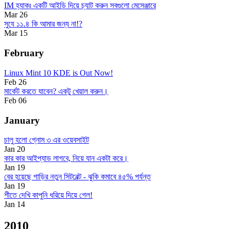
IM হ্যাকঃ একটি আইডি দিয়ে চ্যাট করুন সবগুলো মেসেঞ্জারে
Mar 26
সুযে ১১.৪ কি আমার জন্য না!?
Mar 15
February
Linux Mint 10 KDE is Out Now!
Feb 26
মার্কেট করতে যাবেন? একটু খেয়াল করুন।
Feb 06
January
চালু হলো গ্নোম ৩ এর ওয়েবসাইট
Jan 20
কার কার আইপ্যাড লাগবে, নিয়ে যান একটা করে।
Jan 19
বের হয়েছে গাড়ির নতুন সিটবেল্ট - ঝুকি কমাবে ৪৫% পর্যন্ত
Jan 19
শীতে দেখি কাপুনি ধরিয়ে দিয়ে গেল!
Jan 14
2010