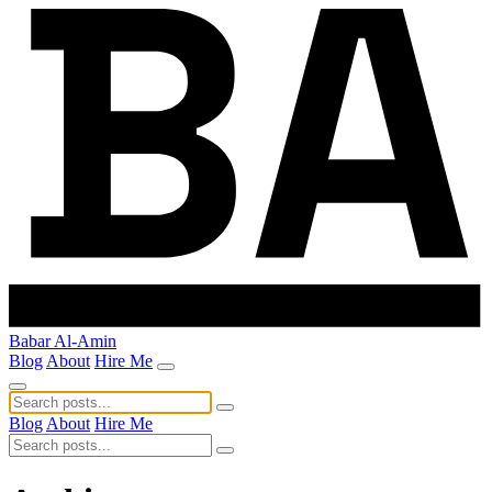
Babar Al-Amin
Blog
About
Hire Me
Blog
About
Hire Me