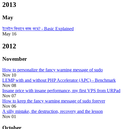
2013
May
ইমেইল কিভাবে কাজ করে? - Basic Explained
May 16
2012
November
How to personalize the fancy warning message of sudo
Nov 10
LEMP with and without PHP Accelerator (APC) - Benchmark
Nov 08
Insane price with insane performance, my first VPS from URPad
Nov 07
How to keep the fancy warning message of sudo forever
Nov 06
A silly mistake, the destruction, recovery and the lesson
Nov 01
October