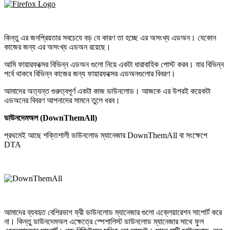
কিন্তু এর জনপ্রিয়তার সবচেযে বড় যে কারণ তা হচ্ছে এর অসংখ্য এডঅন। যেকোন
কাজের জন্য এর অসংখ্য এডঅন রয়েছে।
আমি ফায়ারফক্সের বিভিন্ন এডঅন গুলো নিয়ে একটা ধারাবাহিক পোস্ট করব। যার বিভিন্ন
পর্বে থাকবে বিভিন্ন কাজের জন্য ফায়ারফক্সের এডঅনগুলোর বিবরণ।
আমাদের অত্যন্ত গুরুত্বপূর্ণ একটা কাজ ডাউনলোড। আজকে এর উপরই কয়েকটা
এডঅনের বিবরণ আপনাদের সামনে তুলে ধরব।
ডাউনদেমঅল (DownThemAll)
প্রথমেই আছে শক্তিশালী ডাউনলোড ম্যানেজার DownThemAll বা সংক্ষেপে
DTA
আমাদের ব্যবহৃত বেশিরভাগ ফ্রী ডাউনলোড ম্যানেজার গুলো এক্লেয়ারেশন সাপোর্ট করে
না। কিন্তু ডাউনদেমঅল এক্ষেত্রে স্পেশালিস্ট ডাউনলোড ম্যানেজার সাথে ফুল