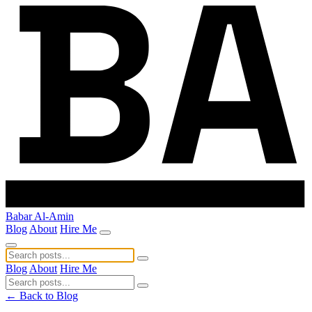
Babar Al-Amin
Blog
About
Hire Me
Blog
About
Hire Me
← Back to Blog