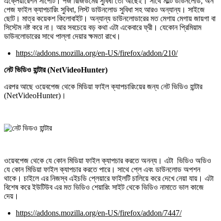
এক্লেয়ারেশন সাপোর্ট। পজ রিজিউমের সুবিধা তো আছেই। সাথে মাল্টি ডাউনলোড, অন
পেজ ফাইল ক্যাপচারিং সুবিধা, লিস্ট ডাউনলোড সুবিধা সহ আরও অন্যান্য। সাইজে
ছোট। মাত্র কয়েকশ কিলোবাইট। অন্যান্য ডাউনলোডারের মত মেগায় মেগায় জায়গা বা
সিস্টেম নষ্ট করে না। আর সবচেয়ে বড় কথা এটা একেবারে ফ্রী। যেকোন প্রিমিয়াম
ডাউনলোডারের সাথে পাল্লা দেয়ার ক্ষমতা রাখে।
https://addons.mozilla.org/en-US/firefox/addon/210/
নেট ভিডিও হান্টার (NetVideoHunter)
এরপর আছে ওয়েবপেজ থেকে মিডিয়া ফাইল ক্যাপচারিংয়ের জন্য নেট ভিডিও হান্টার
(NetVideoHunter)।
ওয়েবপেজ থেকে যে কোন মিডিয়া ফাইল ক্যাপচার করতে অনন্য। এটা ভিডিও অডিও
যে কোন মিডিয়া ফাইল ক্যাপচার করতে পারে। সাথে প্লে এবং ডাউনলোড অপশন
থাকে। চাইলে এর নিজস্ব এইচডি প্লেয়ারে ফাইলটি চালিয়ে করে দেখে নেয়া যায়। এটা
বিশেষ করে ইউটিউব এর মত ভিডিও শেয়ারিং সাইট থেকে ভিডিও নামাতে ভাল কাজে
দেয়।
https://addons.mozilla.org/en-US/firefox/addon/7447/