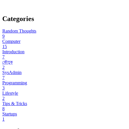
Categories
Random Thoughts
9
Computer
15
Introduction
7
কৌতুক
2
SysAdmin
7
Programming
3
Lifestyle
2
Tips & Tricks
8
Startups
1