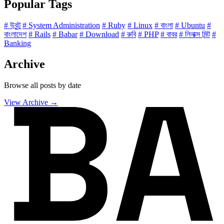
Popular Tags
# উবুন্টু
# System Administration
# Ruby
# Linux
# বাংলা
# Ubuntu
#
বাংলাদেশ
# Rails
# Babar
# Download
# রুবি
# PHP
# বাবর
# লিনাক্স মিন্ট
#
Banking
Archive
Browse all posts by date
View Archive →