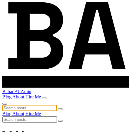
Babar Al-Amin
Blog
About
Hire Me
Blog
About
Hire Me