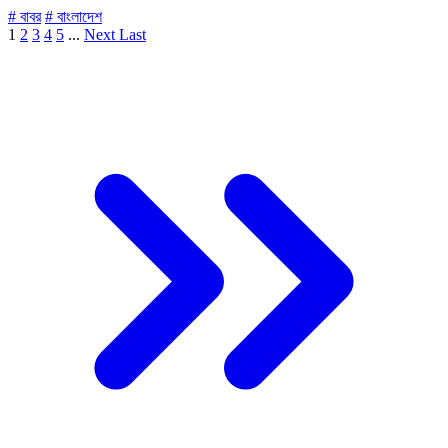
# বাবর
# বাংলাদেশ
1
2
3
4
5
...
Next
Last