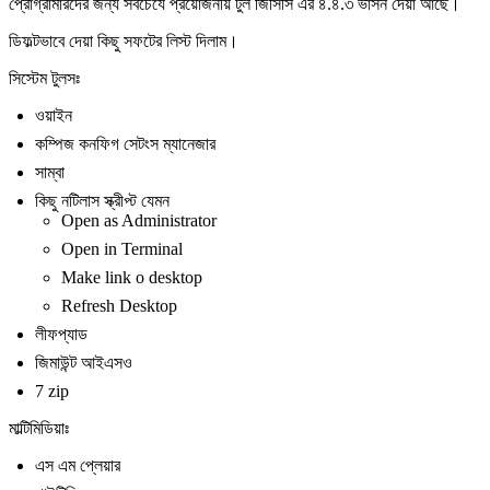
প্রোগ্রামারদের জন্য সবচেযে প্রয়োজনীয় টুল জিসিসি এর ৪.৪.৩ ভার্সন দেয়া আছে।
ডিফল্টভাবে দেয়া কিছু সফটের লিস্ট দিলাম।
সিস্টেম টুলসঃ
ওয়াইন
কম্পিজ কনফিগ সেটংস ম্যানেজার
সাম্বা
কিছু নটিলাস স্ক্রীপ্ট যেমন
Open as Administrator
Open in Terminal
Make link o desktop
Refresh Desktop
লীফপ্যাড
জিমাউন্ট আইএসও
7 zip
মাল্টিমিডিয়াঃ
এস এম প্লেয়ার