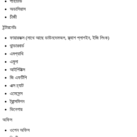
পাইটিভি
অডাসিয়াস
চীজী
ইন্টারনেটঃ
ফায়ারফক্স (সাথে আছে ডাউনদেমঅল, ফ্ল্যাশ প্লাগইন, ইজি লিংক)
থান্ডারবার্ড
এমপ্যাথি
এমুলা
আইপিটাক্স
জি এফটিপি
এক্স চ্যাট
এমেসেন্স
ট্রান্সমিশন
ভিনেগার
অফিস
ওপেন অফিস