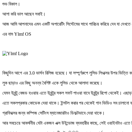
শুভ বিকাল।
আশা করি ভাল আছেন সবাই।
আজ আমি আপনাদের এমন একটি অপারেটিং সিস্টেমের সাথে পারিচয় করিয়ে দেব যা দেখতে এক
এর নাম Ylmf OS
কিছুদিন আগে এর 3.0 ভার্সন রিলিজ হয়েছে। যা সম্পুর্ণরুপে লুসিড লিংক্সের উপর ভিত্ত
লুক ছাড়াও এর কিছু অনন্য বৈশিষ্ট একে লুসিড থেকে আলাদা করেছে।
যেমন উবুন্টু বেজড হওয়ায় এতে উবুন্টুর সকল সফট পাওয়া যাবে উবুন্টুর রিপো থেকেই। 
এতে সকলপ্রকার কোডেক দেয়া থাকে। ইন্সটল করার পর থেকেই গান ভিডিও সব চালানো য
গ্রাফিক্সের জন্য কম্পিজ সেটিংস ম্যানেজারটাও ডিফল্টভাবে দেয়া থাকে।
আর সবচেয়ে আকর্ষনীয় যেটা একজন এক্স উইন্ডোজ ব্যবহারীর কাছে, সেই ওয়াইনটাও এতে ডি