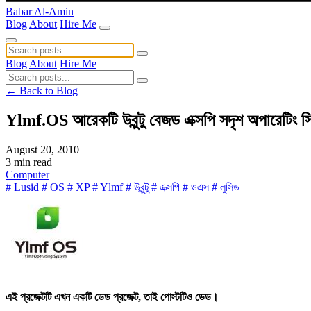
Babar Al-Amin
Blog
About
Hire Me
Blog
About
Hire Me
← Back to Blog
Ylmf.OS আরেকটি উবুন্টু বেজড এক্সপি সদৃশ অপারেটিং সি
August 20, 2010
3 min read
Computer
# Lusid
# OS
# XP
# Ylmf
# উবুন্টু
# এক্সপি
# ওএস
# লুসিড
এই প্রজেক্টটি এখন একটি ডেড প্রজেক্ট, তাই পোস্টটিও ডেড।