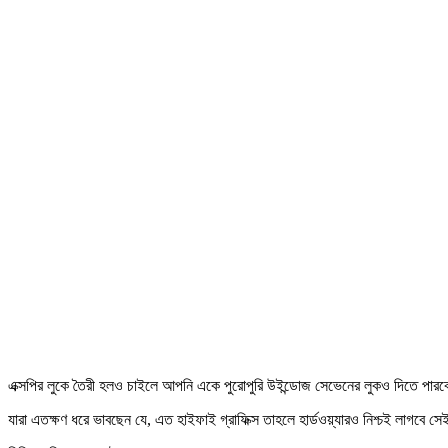
এক্সপির লুকে তৈরী হলও চাইলে আপনি একে পুরোপুরি উইন্ডোজ সেভেনের লুকও দিতে পারবেন
যারা এতক্ষণ ধরে ভাবছেন যে, এত হাইফাই গ্রাফিক্স তাহলে হার্ডওয়্যারও নিশ্চই লা