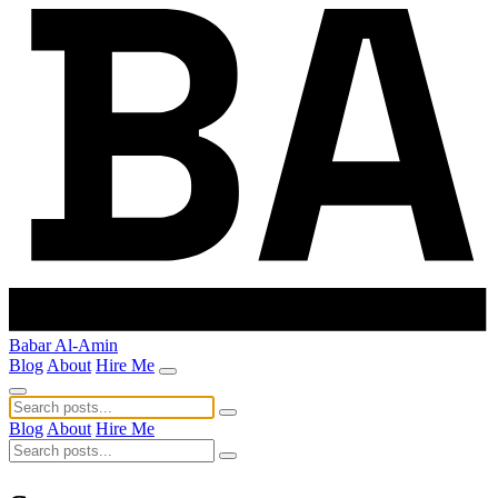
Babar Al-Amin
Blog
About
Hire Me
Blog
About
Hire Me